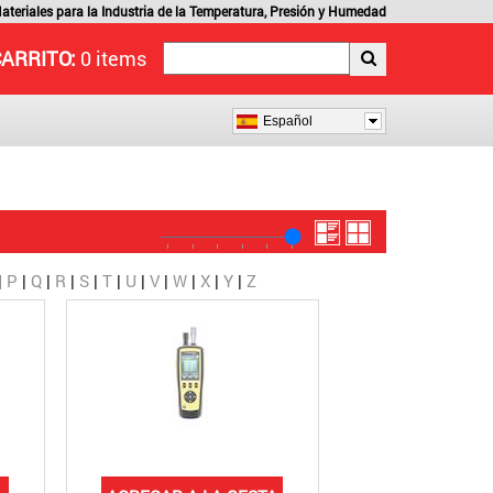
ateriales para la Industria de la Temperatura, Presión y Humedad
CARRITO:
0 items
Español
|
P
|
Q
|
R
|
S
|
T
|
U
|
V
|
W
|
X
|
Y
|
Z