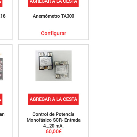
A
AGREGAR A LA CESTA
A16
Anemómetro TA300
Configurar
A
AGREGAR A LA CESTA
Pan
Control de Potencia
Monofásico SCR- Entrada
4...20 mA.
60,00€