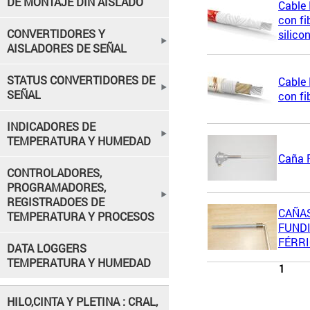
DE MONTAJE DIN AISLADO
Cable 
con fi
CONVERTIDORES Y
silico
AISLADORES DE SEÑAL
STATUS CONVERTIDORES DE
Cable 
SEÑAL
con fi
INDICADORES DE
TEMPERATURA Y HUMEDAD
Caña 
CONTROLADORES,
PROGRAMADORES,
REGISTRADOES DE
CAÑA
TEMPERATURA Y PROCESOS
FUNDI
FÉRR
DATA LOGGERS
TEMPERATURA Y HUMEDAD
1
HILO,CINTA Y PLETINA : CRAL,