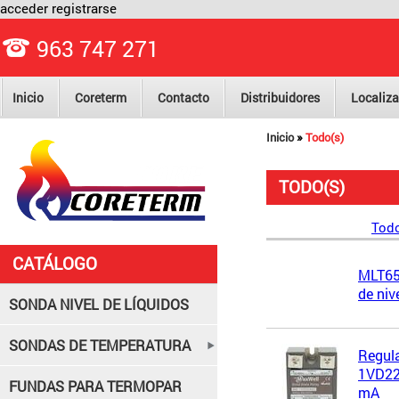
acceder
registrarse
963 747 271
Inicio
Coreterm
Contacto
Distribuidores
Localiza
»
Inicio
Todo(s)
TODO(S)
Todo
CATÁLOGO
MLT650
de niv
SONDA NIVEL DE LÍQUIDOS
SONDAS DE TEMPERATURA
Regul
1VD22/
FUNDAS PARA TERMOPAR
mA