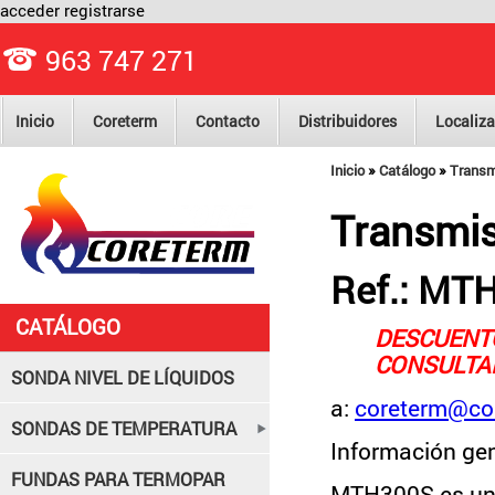
acceder
registrarse
963 747 271
Inicio
Coreterm
Contacto
Distribuidores
Localiza
»
»
Inicio
Catálogo
Transm
Transmi
Ref.: MT
CATÁLOGO
DESCUENT
CONSULTA
SONDA NIVEL DE LÍQUIDOS
a:
coreterm@co
SONDAS DE TEMPERATURA
Información ge
FUNDAS PARA TERMOPAR
MTH300S es un 